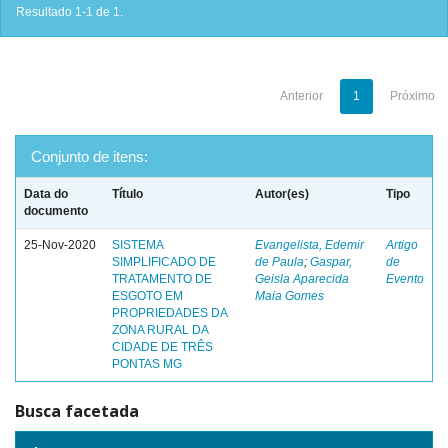
Resultado 1-1 de 1.
Anterior
1
Próximo
Conjunto de itens:
Data do
Título
Autor(es)
Tipo
documento
25-Nov-2020
SISTEMA
Evangelista, Edemir
Artigo
SIMPLIFICADO DE
de Paula
;
Gaspar,
de
TRATAMENTO DE
Geisla Aparecida
Evento
ESGOTO EM
Maia Gomes
PROPRIEDADES DA
ZONA RURAL DA
CIDADE DE TRÊS
PONTAS MG
Busca facetada