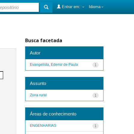
Entrar em:
Idioma
Busca facetada
Autor
Evangelista, Edemir de Paula
1
Assunto
Zona rural
1
Áreas de conhecimento
ENGENHARIAS
1