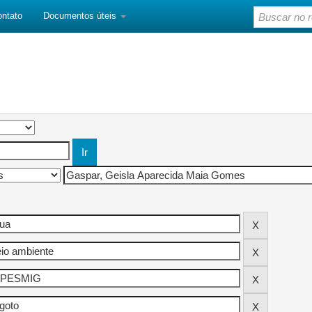
ontato
Documentos úteis