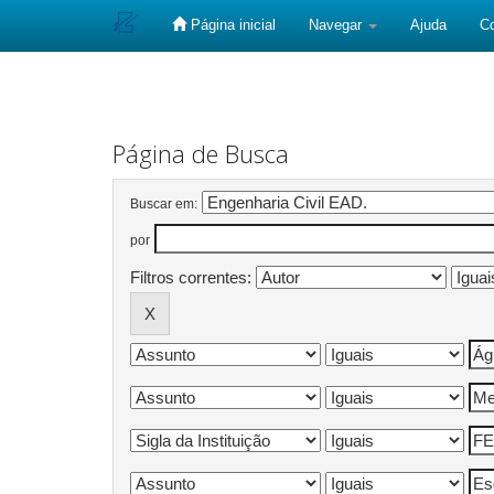
Página inicial
Navegar
Ajuda
C
Skip
navigation
Página de Busca
Buscar em:
por
Filtros correntes: