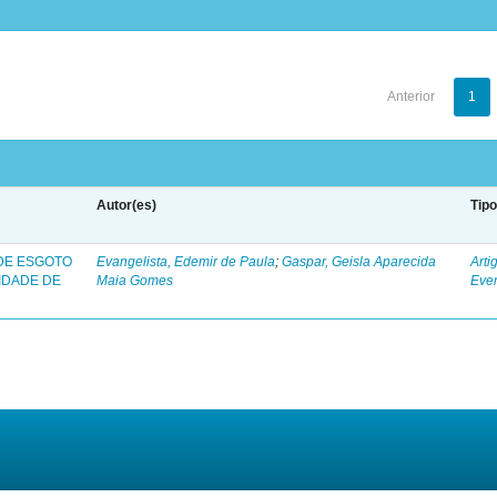
Anterior
1
Autor(es)
Tip
 DE ESGOTO
Evangelista, Edemir de Paula
;
Gaspar, Geisla Aparecida
Arti
IDADE DE
Maia Gomes
Eve