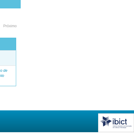
Próximo
o
go de
nto