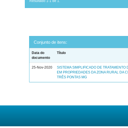
Resultado 1-1 de 1.
Conjunto de itens:
Data do
Título
documento
25-Nov-2020
SISTEMA SIMPLIFICADO DE TRATAMENTO
EM PROPRIEDADES DA ZONA RURAL DA C
TRÊS PONTAS MG