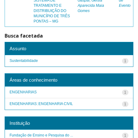
SISTEMA DE
Gaspar, Geisla
de
TRATAMENTO E
Aparecida Maia
Evento
DISTRIBUIÇÃO DO
Gomes
MUNICÍPIO DE TRÊS
PONTAS – MG
Busca facetada
Assunto
Sustentabilidade
1
Áreas de conhecimento
ENGENHARIAS
1
ENGENHARIAS::ENGENHARIA CIVIL
1
Instituição
Fundação de Ensino e Pesquisa do ...
1