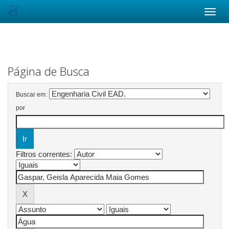
Skip
navigation
Página de Busca
Buscar em:
por
Filtros correntes: