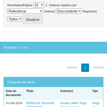
|
Resultados/Página
Ordenar registros por
Ordenar
Registro(s)
Resultado 1-1 de 1.
Anterior
1
Próximo
Conjunto de itens:
Data do
Título
Autor(es)
Tipo
documento
31-Out-2018
PERDA DE ÁGUA NO
Goulart, Miller Tiago
;
Artigo