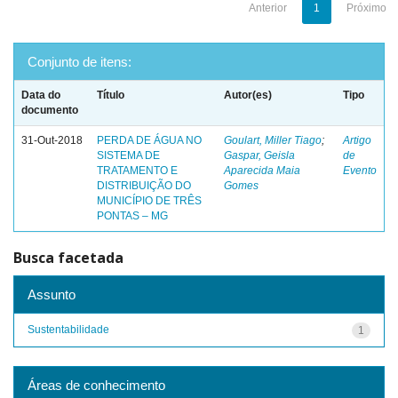
Anterior
1
Próximo
Conjunto de itens:
Data do
Título
Autor(es)
Tipo
documento
31-Out-2018
PERDA DE ÁGUA NO
Goulart, Miller Tiago
;
Artigo
SISTEMA DE
Gaspar, Geisla
de
TRATAMENTO E
Aparecida Maia
Evento
DISTRIBUIÇÃO DO
Gomes
MUNICÍPIO DE TRÊS
PONTAS – MG
Busca facetada
Assunto
Sustentabilidade
1
Áreas de conhecimento