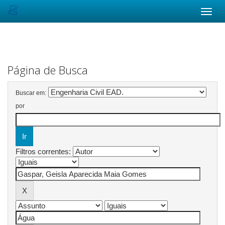
Skip
navigation
Página de Busca
Buscar em:
por
Filtros correntes: