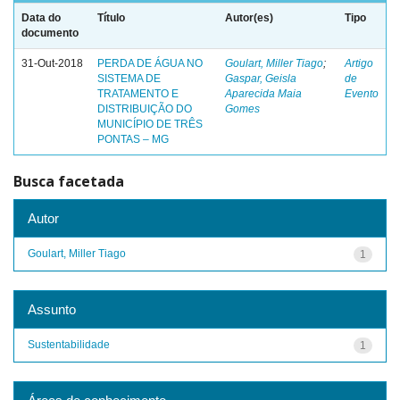
Data do
Título
Autor(es)
Tipo
documento
31-Out-2018
PERDA DE ÁGUA NO
Goulart, Miller Tiago
;
Artigo
SISTEMA DE
Gaspar, Geisla
de
TRATAMENTO E
Aparecida Maia
Evento
DISTRIBUIÇÃO DO
Gomes
MUNICÍPIO DE TRÊS
PONTAS – MG
Busca facetada
Autor
Goulart, Miller Tiago
1
Assunto
Sustentabilidade
1