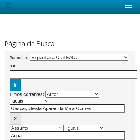
Skip
navigation
Página de Busca
Buscar em:
por
Filtros correntes: