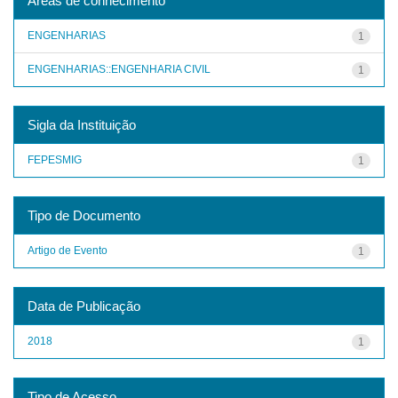
Áreas de conhecimento
ENGENHARIAS
1
ENGENHARIAS::ENGENHARIA CIVIL
1
Sigla da Instituição
FEPESMIG
1
Tipo de Documento
Artigo de Evento
1
Data de Publicação
2018
1
Tipo de Acesso