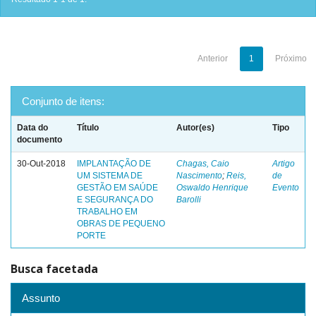
Anterior
1
Próximo
Conjunto de itens:
Data do
Título
Autor(es)
Tipo
documento
30-Out-2018
IMPLANTAÇÃO DE
Chagas, Caio
Artigo
UM SISTEMA DE
Nascimento
;
Reis,
de
GESTÃO EM SAÚDE
Oswaldo Henrique
Evento
E SEGURANÇA DO
Barolli
TRABALHO EM
OBRAS DE PEQUENO
PORTE
Busca facetada
Assunto