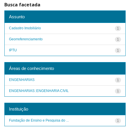
Busca facetada
Assunto
Cadastro Imobiliário
1
Georreferenciamento
1
IPTU
1
Áreas de conhecimento
ENGENHARIAS
1
ENGENHARIAS::ENGENHARIA CIVIL
1
Instituição
Fundação de Ensino e Pesquisa do ...
1