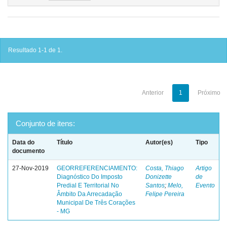
Resultado 1-1 de 1.
Anterior
1
Próximo
Conjunto de itens:
Data do
Título
Autor(es)
Tipo
documento
27-Nov-2019
GEORREFERENCIAMENTO:
Costa, Thiago
Artigo
Diagnóstico Do Imposto
Donizette
de
Predial E Territorial No
Santos
;
Melo,
Evento
Âmbito Da Arrecadação
Felipe Pereira
Municipal De Três Corações
- MG