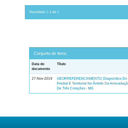
Resultado 1-1 de 1.
Conjunto de itens:
Data do
Título
documento
27-Nov-2019
GEORREFERENCIAMENTO: Diagnóstico Do 
Predial E Territorial No Âmbito Da Arrecadaç
De Três Corações - MG