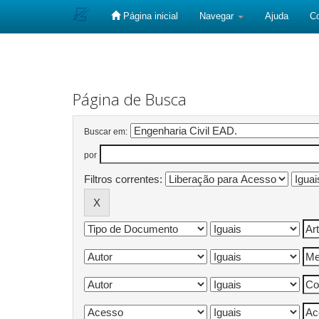
Página inicial
Navegar
Ajuda
C
Skip
navigation
Página de Busca
Buscar em:
por
Filtros correntes: