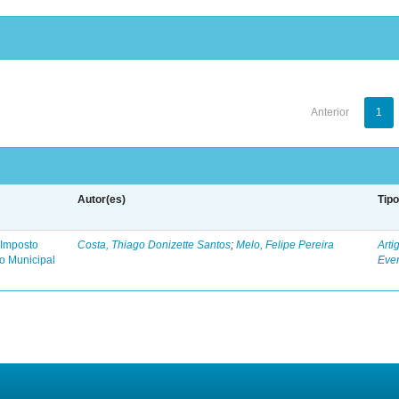
Anterior
1
Autor(es)
Tip
Imposto
Costa, Thiago Donizette Santos
;
Melo, Felipe Pereira
Arti
ão Municipal
Eve