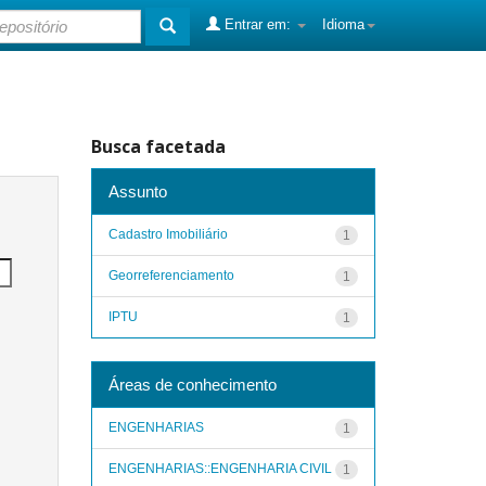
Entrar em:
Idioma
Busca facetada
Assunto
Cadastro Imobiliário
1
Georreferenciamento
1
IPTU
1
Áreas de conhecimento
ENGENHARIAS
1
ENGENHARIAS::ENGENHARIA CIVIL
1