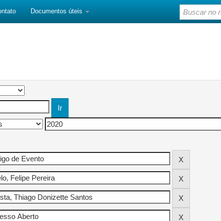
ontato
Documentos úteis