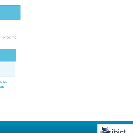
Próximo
o
go de
nto