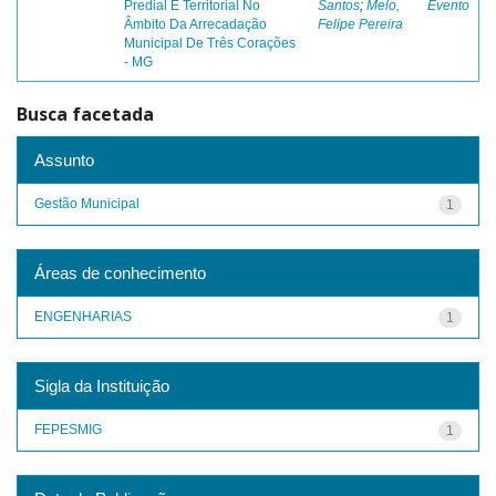
Predial E Territorial No
Santos
;
Melo,
Evento
Âmbito Da Arrecadação
Felipe Pereira
Municipal De Três Corações
- MG
Busca facetada
Assunto
Gestão Municipal
1
Áreas de conhecimento
ENGENHARIAS
1
Sigla da Instituição
FEPESMIG
1