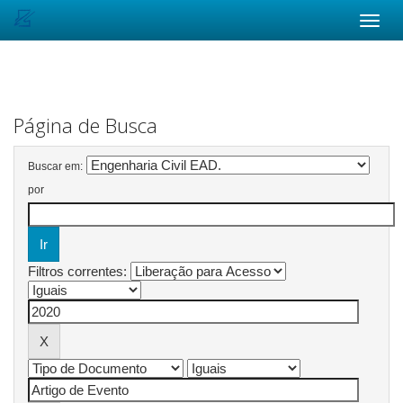
Skip
navigation
Página de Busca
Buscar em:
por
Filtros correntes: