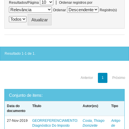
|
Resultados/Página
Ordenar registros por
Ordenar
Registro(s)
Resultado 1-1 de 1.
Anterior
1
Próximo
Conjunto de itens:
Data do
Título
Autor(es)
Tipo
documento
27-Nov-2019
GEORREFERENCIAMENTO:
Costa, Thiago
Artigo
Diagnóstico Do Imposto
Donizette
de