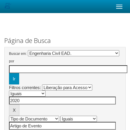
Skip
navigation
Página de Busca
Buscar em:
por
Filtros correntes: