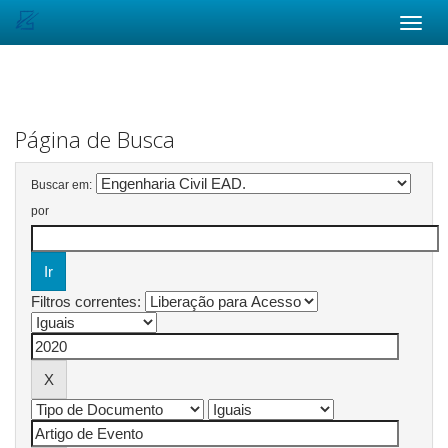
Skip
navigation
Página de Busca
Buscar em:
por
Filtros correntes: