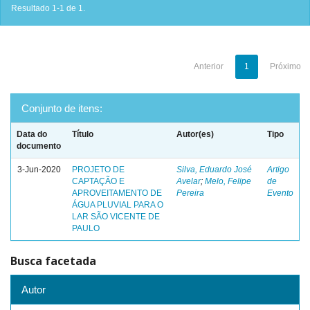
Resultado 1-1 de 1.
Anterior
1
Próximo
Conjunto de itens:
Data do
Título
Autor(es)
Tipo
documento
3-Jun-2020
PROJETO DE
Silva, Eduardo José
Artigo
CAPTAÇÃO E
Avelar
;
Melo, Felipe
de
APROVEITAMENTO DE
Pereira
Evento
ÁGUA PLUVIAL PARA O
LAR SÃO VICENTE DE
PAULO
Busca facetada
Autor