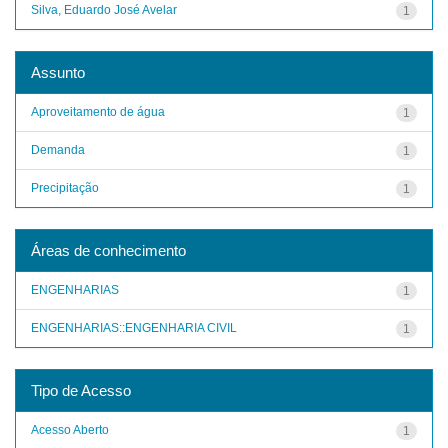
Silva, Eduardo José Avelar
1
Assunto
Aproveitamento de água
1
Demanda
1
Precipitação
1
Áreas de conhecimento
ENGENHARIAS
1
ENGENHARIAS::ENGENHARIA CIVIL
1
Tipo de Acesso
Acesso Aberto
1