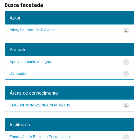
Busca facetada
Autor
Silva, Eduardo José Avelar
1
Assunto
Aproveitamento de água
1
Demanda
1
Áreas de conhecimento
ENGENHARIAS::ENGENHARIA CIVIL
1
Instituição
Fundação de Ensino e Pesquisa do ...
1