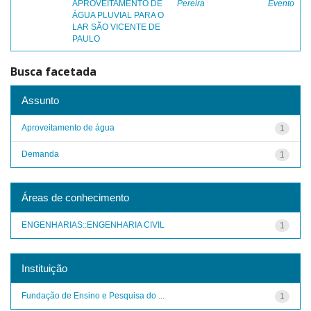
APROVEITAMENTO DE
Pereira
Evento
ÁGUA PLUVIAL PARA O
LAR SÃO VICENTE DE
PAULO
Busca facetada
Assunto
Aproveitamento de água
1
Demanda
1
Áreas de conhecimento
ENGENHARIAS::ENGENHARIA CIVIL
1
Instituição
Fundação de Ensino e Pesquisa do ...
1