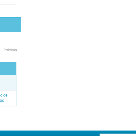
Próximo
o
go de
nto