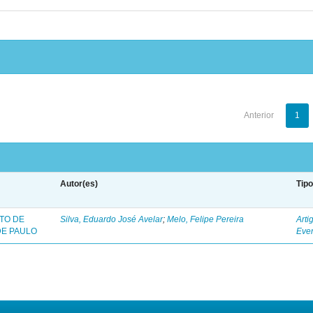
Anterior
1
Autor(es)
Tip
TO DE
Silva, Eduardo José Avelar
;
Melo, Felipe Pereira
Arti
DE PAULO
Eve