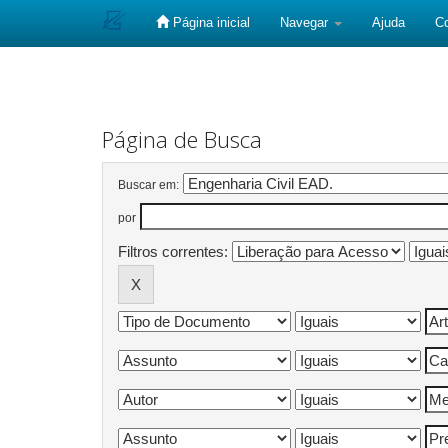
Página inicial
Navegar
Ajuda
C
Skip
navigation
Página de Busca
Buscar em:
por
Filtros correntes: