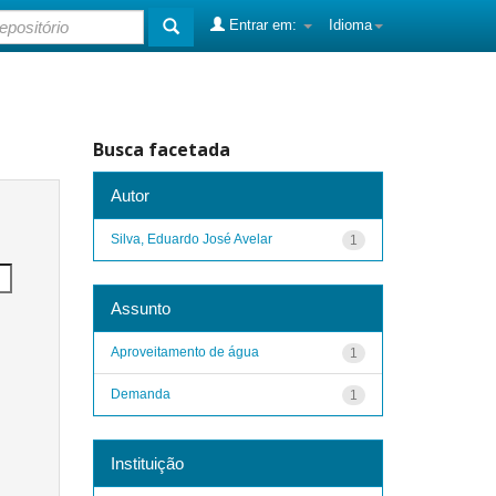
Entrar em:
Idioma
Busca facetada
Autor
Silva, Eduardo José Avelar
1
Assunto
Aproveitamento de água
1
Demanda
1
Instituição