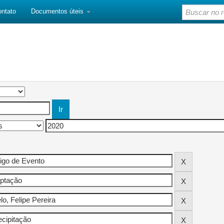
ontato
Documentos úteis