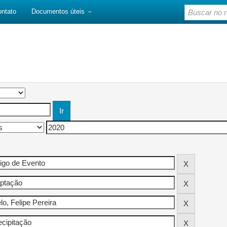
ontato
Documentos úteis