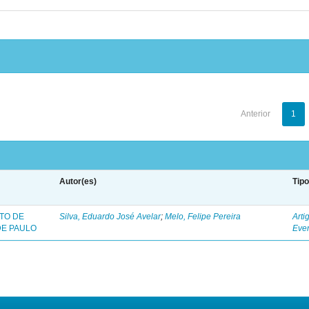
Anterior
1
Autor(es)
Tip
TO DE
Silva, Eduardo José Avelar
;
Melo, Felipe Pereira
Arti
DE PAULO
Eve