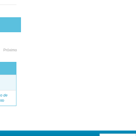
Próximo
o
go de
nto