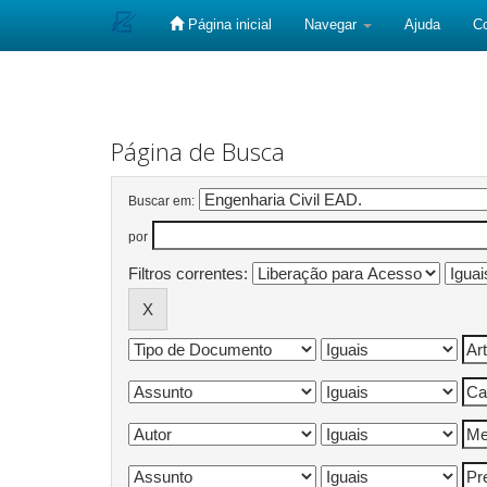
Página inicial
Navegar
Ajuda
C
Skip
navigation
Página de Busca
Buscar em:
por
Filtros correntes: