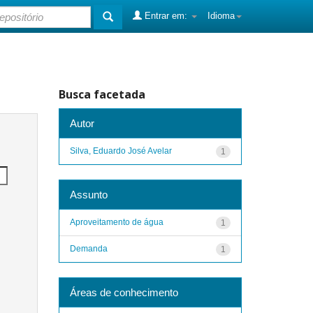
Entrar em:
Idioma
Busca facetada
Autor
Silva, Eduardo José Avelar
1
Assunto
Aproveitamento de água
1
Demanda
1
Áreas de conhecimento