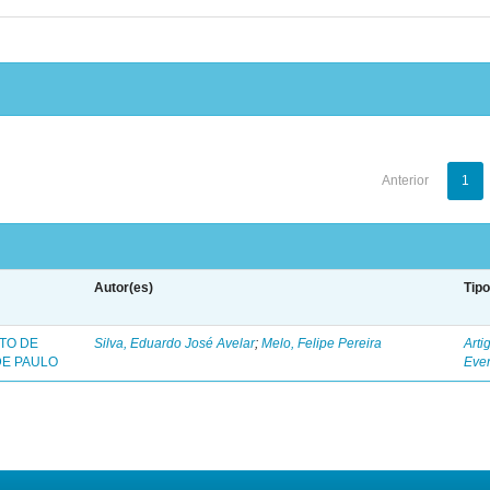
Anterior
1
Autor(es)
Tip
TO DE
Silva, Eduardo José Avelar
;
Melo, Felipe Pereira
Arti
DE PAULO
Eve