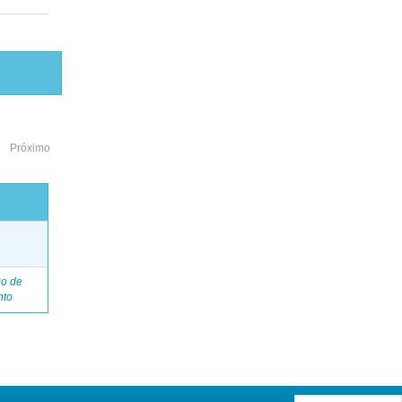
Próximo
o
go de
nto