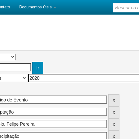
ontato
Documentos úteis