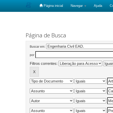
Página inicial
Navegar
Ajuda
C
Skip
navigation
Página de Busca
Buscar em:
por
Filtros correntes: