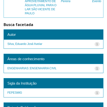
APROVEITAMENTO DE
Pereira
Evento
ÁGUA PLUVIAL PARA O
LAR SÃO VICENTE DE
PAULO
Busca facetada
Autor
Silva, Eduardo José Avelar
1
Áreas de conhecimento
ENGENHARIAS::ENGENHARIA CIVIL
1
Sigla da Instituição
FEPESMIG
1