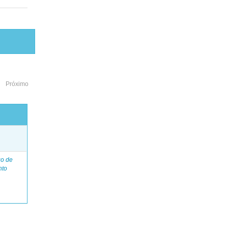
Próximo
o
go de
nto