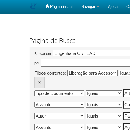
Página inicial
Navegar
Ajuda
C
Skip
navigation
Página de Busca
Buscar em:
por
Filtros correntes: