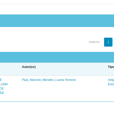
Anterior
1
Autor(es)
Tip
 E
Pala, Marcelo
;
Mendes, Luana Ferreira
Arti
A UMA
Eve
 DE
 DE