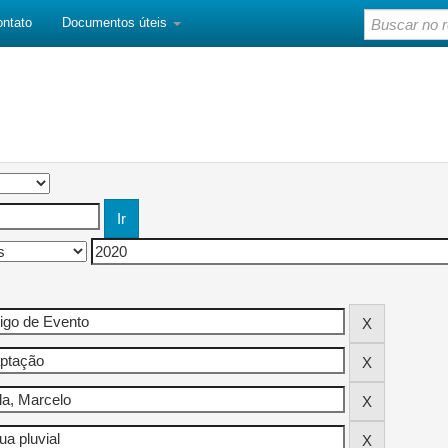
ontato
Documentos úteis