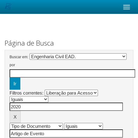
Skip
navigation
Página de Busca
Buscar em:
por
Filtros correntes: