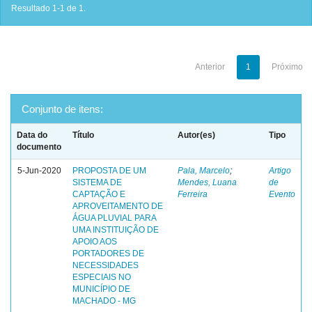
Resultado 1-1 de 1.
Anterior
1
Próximo
Conjunto de itens:
Data do
Título
Autor(es)
Tipo
documento
5-Jun-2020
PROPOSTA DE UM
Pala, Marcelo
;
Artigo
SISTEMA DE
Mendes, Luana
de
CAPTAÇÃO E
Ferreira
Evento
APROVEITAMENTO DE
ÁGUA PLUVIAL PARA
UMA INSTITUIÇÃO DE
APOIO AOS
PORTADORES DE
NECESSIDADES
ESPECIAIS NO
MUNICÍPIO DE
MACHADO - MG