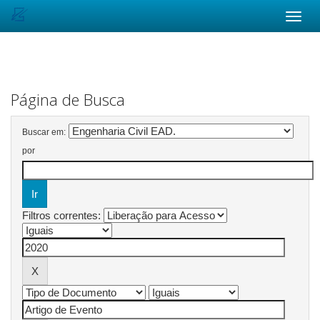
Skip
navigation
Página de Busca
Buscar em:
por
Filtros correntes: