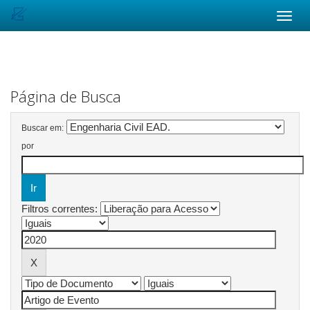
Skip
navigation
Página de Busca
Buscar em:
por
Filtros correntes: