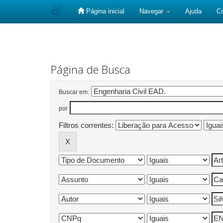
Página inicial
Navegar
Ajuda
C
Skip
navigation
Página de Busca
Buscar em:
por
Filtros correntes: