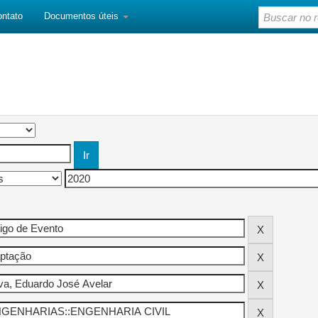
ontato
Documentos úteis