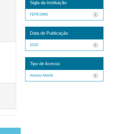
Sigla da Instituição
FEPESMIG
1
Data de Publicação
2020
1
Tipo de Acesso
Acesso Aberto
1