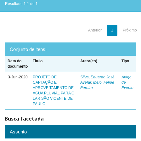
Resultado 1-1 de 1.
Anterior
1
Próximo
Conjunto de itens:
Data do
Título
Autor(es)
Tipo
documento
3-Jun-2020
PROJETO DE
Silva, Eduardo José
Artigo
CAPTAÇÃO E
Avelar
;
Melo, Felipe
de
APROVEITAMENTO DE
Pereira
Evento
ÁGUA PLUVIAL PARA O
LAR SÃO VICENTE DE
PAULO
Busca facetada
Assunto