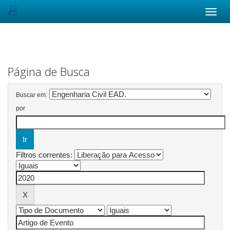
Skip
navigation
Página de Busca
Buscar em:
por
Filtros correntes: