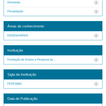
Demanda
1
Precipitação
1
Áreas de conhecimento
ENGENHARIAS
1
Instituição
Fundação de Ensino e Pesquisa do ...
1
Sigla da Instituição
FEPESMIG
1
Data de Publicação