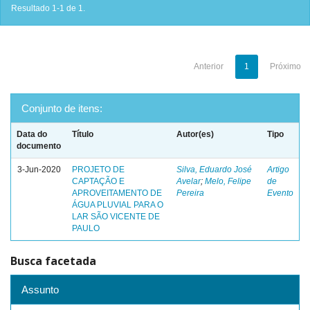
Resultado 1-1 de 1.
Anterior
1
Próximo
Conjunto de itens:
Data do
Título
Autor(es)
Tipo
documento
3-Jun-2020
PROJETO DE
Silva, Eduardo José
Artigo
CAPTAÇÃO E
Avelar
;
Melo, Felipe
de
APROVEITAMENTO DE
Pereira
Evento
ÁGUA PLUVIAL PARA O
LAR SÃO VICENTE DE
PAULO
Busca facetada
Assunto