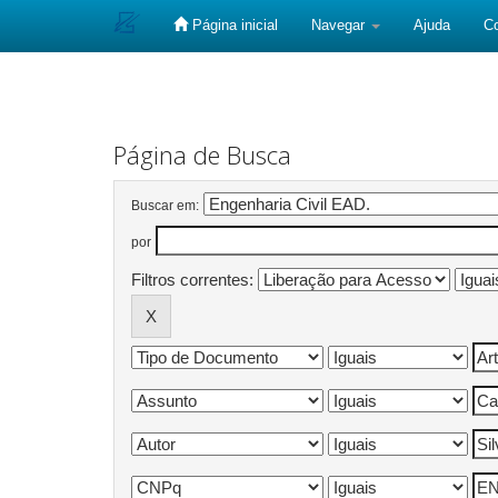
Página inicial
Navegar
Ajuda
C
Skip
navigation
Página de Busca
Buscar em:
por
Filtros correntes: