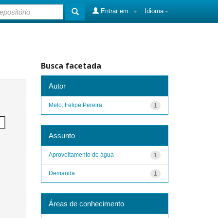
Entrar em:
Idioma
Busca facetada
Autor
Melo, Felipe Pereira
1
Assunto
Aproveitamento de água
1
Demanda
1
Áreas de conhecimento