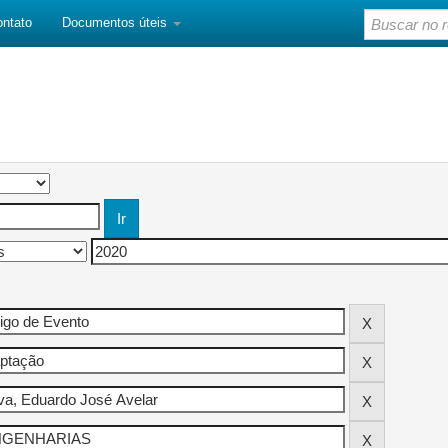
ontato
Documentos úteis