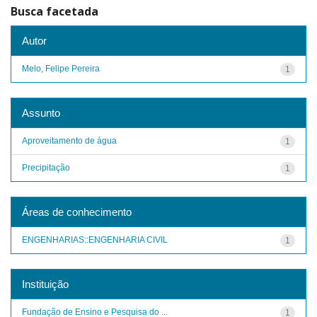
Busca facetada
Autor
Melo, Felipe Pereira
1
Assunto
Aproveitamento de água
1
Precipitação
1
Áreas de conhecimento
ENGENHARIAS::ENGENHARIA CIVIL
1
Instituição
Fundação de Ensino e Pesquisa do ...
1