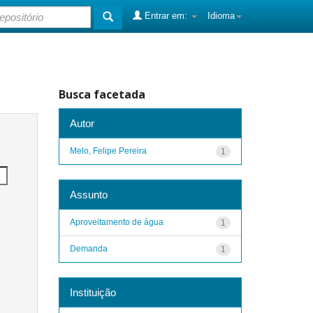
Entrar em:
Idioma
Busca facetada
Autor
Melo, Felipe Pereira
1
Assunto
Aproveitamento de água
1
Demanda
1
Instituição