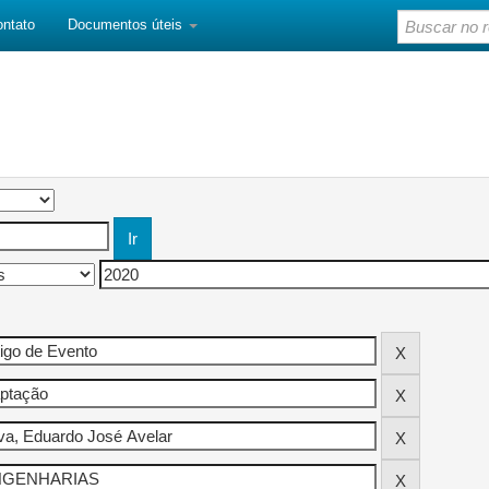
ontato
Documentos úteis