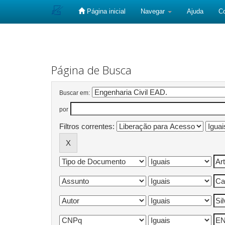
Página inicial
Navegar
Ajuda
C
Skip
navigation
Página de Busca
Buscar em:
por
Filtros correntes: