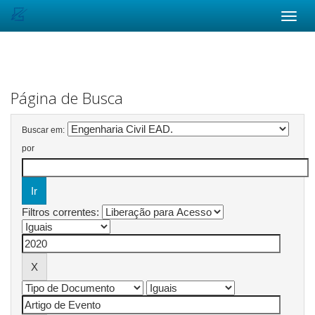
Skip
navigation
Página de Busca
Buscar em:
por
Filtros correntes: