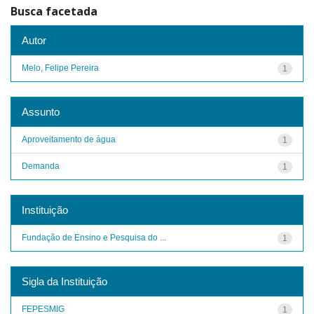
Busca facetada
Autor
Melo, Felipe Pereira
1
Assunto
Aproveitamento de água
1
Demanda
1
Instituição
Fundação de Ensino e Pesquisa do ...
1
Sigla da Instituição
FEPESMIG
1