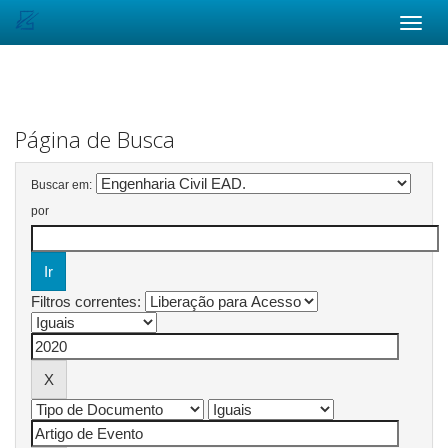
Skip
navigation
Página de Busca
Buscar em:
por
Filtros correntes: