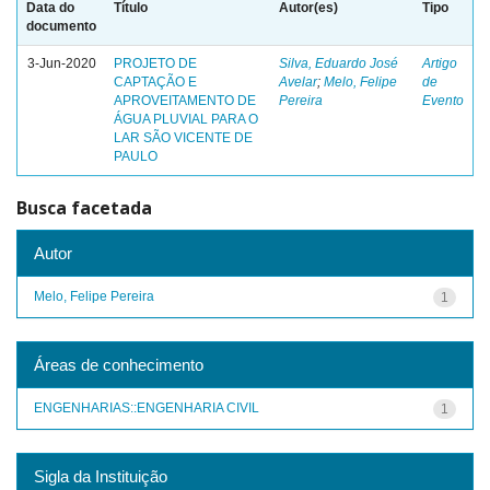
Data do
Título
Autor(es)
Tipo
documento
3-Jun-2020
PROJETO DE
Silva, Eduardo José
Artigo
CAPTAÇÃO E
Avelar
;
Melo, Felipe
de
APROVEITAMENTO DE
Pereira
Evento
ÁGUA PLUVIAL PARA O
LAR SÃO VICENTE DE
PAULO
Busca facetada
Autor
Melo, Felipe Pereira
1
Áreas de conhecimento
ENGENHARIAS::ENGENHARIA CIVIL
1
Sigla da Instituição