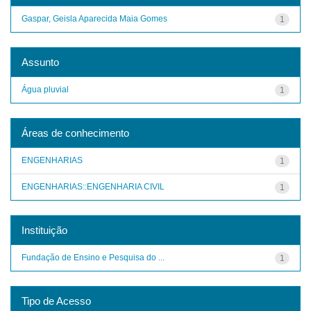
Gaspar, Geisla Aparecida Maia Gomes
1
Assunto
Água pluvial
1
Áreas de conhecimento
ENGENHARIAS
1
ENGENHARIAS::ENGENHARIA CIVIL
1
Instituição
Fundação de Ensino e Pesquisa do ...
1
Tipo de Acesso