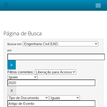
Skip
navigation
Página de Busca
Buscar em:
por
Filtros correntes: