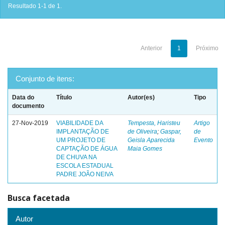
Resultado 1-1 de 1.
Anterior
1
Próximo
Conjunto de itens:
Data do
Título
Autor(es)
Tipo
documento
27-Nov-2019
VIABILIDADE DA
Tempesta, Haristeu
Artigo
IMPLANTAÇÃO DE
de Oliveira
;
Gaspar,
de
UM PROJETO DE
Geisla Aparecida
Evento
CAPTAÇÃO DE ÁGUA
Maia Gomes
DE CHUVA NA
ESCOLA ESTADUAL
PADRE JOÃO NEIVA
Busca facetada
Autor