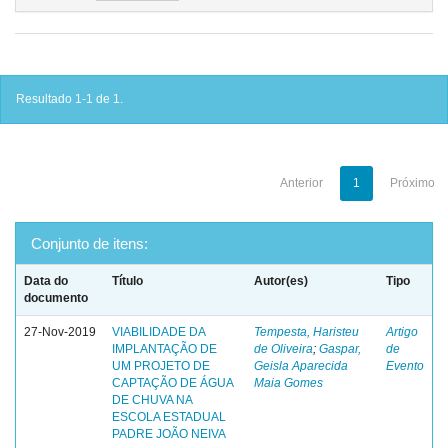
Resultado 1-1 de 1.
Anterior
1
Próximo
Conjunto de itens:
Data do
Título
Autor(es)
Tipo
documento
27-Nov-2019
VIABILIDADE DA
Tempesta, Haristeu
Artigo
IMPLANTAÇÃO DE
de Oliveira
;
Gaspar,
de
UM PROJETO DE
Geisla Aparecida
Evento
CAPTAÇÃO DE ÁGUA
Maia Gomes
DE CHUVA NA
ESCOLA ESTADUAL
PADRE JOÃO NEIVA