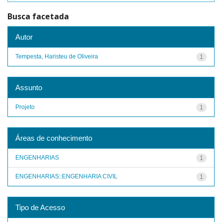
Busca facetada
Autor
Tempesta, Haristeu de Oliveira
1
Assunto
Projeto
1
Áreas de conhecimento
ENGENHARIAS
1
ENGENHARIAS::ENGENHARIA CIVIL
1
Tipo de Acesso