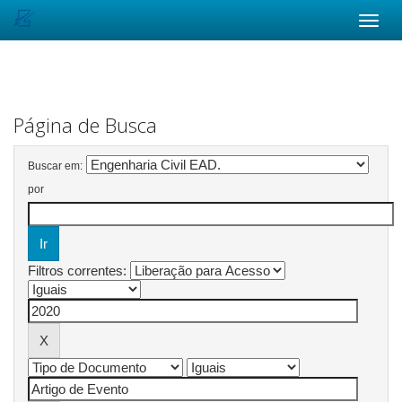
Skip
navigation
Página de Busca
Buscar em:
por
Filtros correntes: