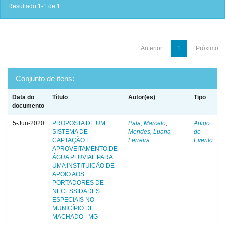
Resultado 1-1 de 1.
Anterior
1
Próximo
Conjunto de itens:
Data do
Título
Autor(es)
Tipo
documento
5-Jun-2020
PROPOSTA DE UM
Pala, Marcelo
;
Artigo
SISTEMA DE
Mendes, Luana
de
CAPTAÇÃO E
Ferreira
Evento
APROVEITAMENTO DE
ÁGUA PLUVIAL PARA
UMA INSTITUIÇÃO DE
APOIO AOS
PORTADORES DE
NECESSIDADES
ESPECIAIS NO
MUNICÍPIO DE
MACHADO - MG