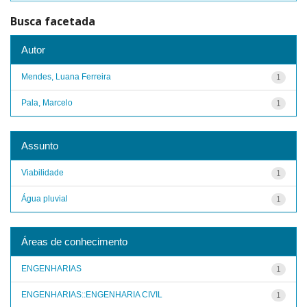
Busca facetada
Autor
Mendes, Luana Ferreira
1
Pala, Marcelo
1
Assunto
Viabilidade
1
Água pluvial
1
Áreas de conhecimento
ENGENHARIAS
1
ENGENHARIAS::ENGENHARIA CIVIL
1