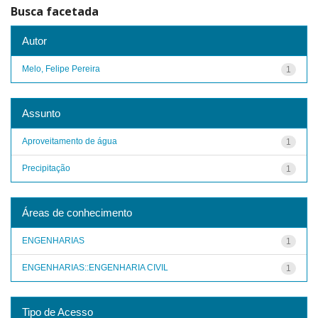
Busca facetada
Autor
Melo, Felipe Pereira
1
Assunto
Aproveitamento de água
1
Precipitação
1
Áreas de conhecimento
ENGENHARIAS
1
ENGENHARIAS::ENGENHARIA CIVIL
1
Tipo de Acesso