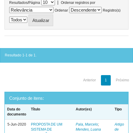
|
Resultados/Página
Ordenar registros por
Ordenar
Registro(s)
Resultado 1-1 de 1.
Anterior
1
Próximo
Conjunto de itens:
Data do
Título
Autor(es)
Tipo
documento
5-Jun-2020
PROPOSTA DE UM
Pala, Marcelo
;
Artigo
SISTEMA DE
Mendes, Luana
de