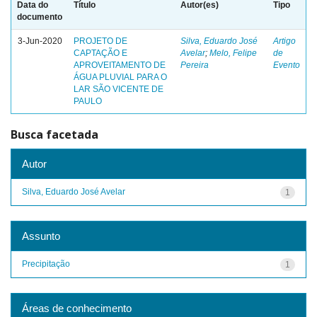
Data do
Título
Autor(es)
Tipo
documento
3-Jun-2020
PROJETO DE
Silva, Eduardo José
Artigo
CAPTAÇÃO E
Avelar
;
Melo, Felipe
de
APROVEITAMENTO DE
Pereira
Evento
ÁGUA PLUVIAL PARA O
LAR SÃO VICENTE DE
PAULO
Busca facetada
Autor
Silva, Eduardo José Avelar
1
Assunto
Precipitação
1
Áreas de conhecimento