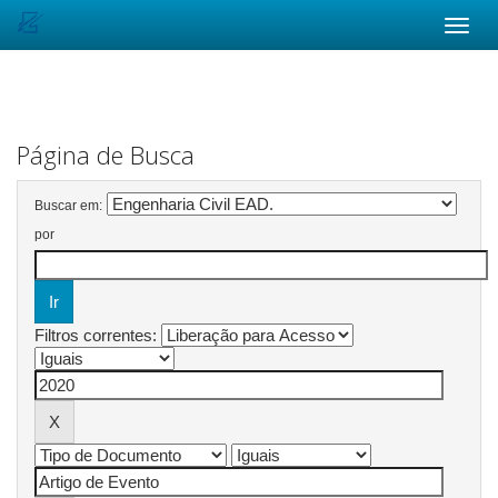
Skip
navigation
Página de Busca
Buscar em:
por
Filtros correntes: