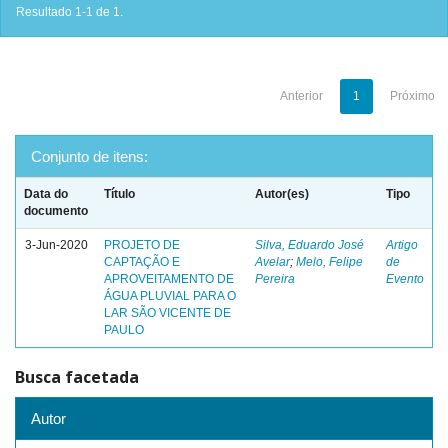
Resultado 1-1 de 1.
Anterior
1
Próximo
Conjunto de itens:
Data do
Título
Autor(es)
Tipo
documento
3-Jun-2020
PROJETO DE
Silva, Eduardo José
Artigo
CAPTAÇÃO E
Avelar
;
Melo, Felipe
de
APROVEITAMENTO DE
Pereira
Evento
ÁGUA PLUVIAL PARA O
LAR SÃO VICENTE DE
PAULO
Busca facetada
Autor