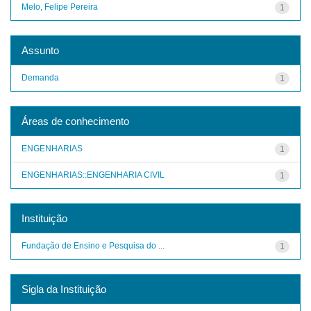
Melo, Felipe Pereira
1
Assunto
Demanda
1
Áreas de conhecimento
ENGENHARIAS
1
ENGENHARIAS::ENGENHARIA CIVIL
1
Instituição
Fundação de Ensino e Pesquisa do ...
1
Sigla da Instituição