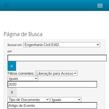
Skip
navigation
Página de Busca
Buscar em:
por
Filtros correntes: