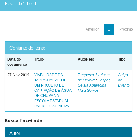
Resultado 1-1 de 1.
Anterior
1
Próximo
Conjunto de itens:
Data do
Título
Autor(es)
Tipo
documento
27-Nov-2019
VIABILIDADE DA
Tempesta, Haristeu
Artigo
IMPLANTAÇÃO DE
de Oliveira
;
Gaspar,
de
UM PROJETO DE
Geisla Aparecida
Evento
CAPTAÇÃO DE ÁGUA
Maia Gomes
DE CHUVA NA
ESCOLA ESTADUAL
PADRE JOÃO NEIVA
Busca facetada
Autor