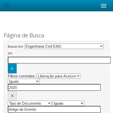
Skip
navigation
Página de Busca
Buscar em:
por
Filtros correntes: