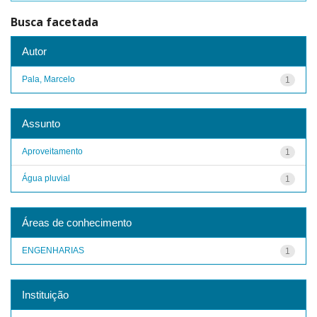
Busca facetada
Autor
Pala, Marcelo
1
Assunto
Aproveitamento
1
Água pluvial
1
Áreas de conhecimento
ENGENHARIAS
1
Instituição