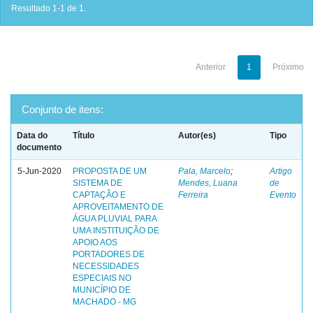
Resultado 1-1 de 1.
Anterior
1
Próximo
Conjunto de itens:
Data do
Título
Autor(es)
Tipo
documento
5-Jun-2020
PROPOSTA DE UM
Pala, Marcelo
;
Artigo
SISTEMA DE
Mendes, Luana
de
CAPTAÇÃO E
Ferreira
Evento
APROVEITAMENTO DE
ÁGUA PLUVIAL PARA
UMA INSTITUIÇÃO DE
APOIO AOS
PORTADORES DE
NECESSIDADES
ESPECIAIS NO
MUNICÍPIO DE
MACHADO - MG