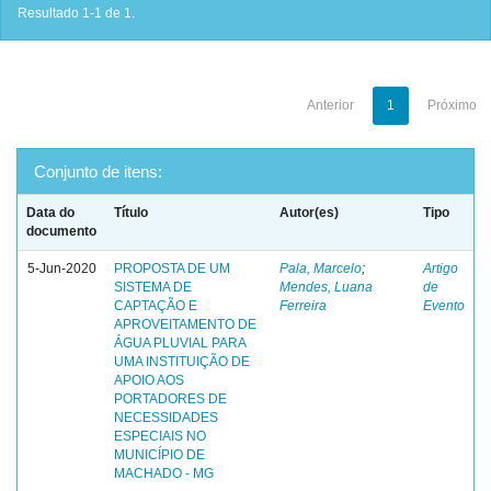
Resultado 1-1 de 1.
Anterior
1
Próximo
Conjunto de itens:
Data do
Título
Autor(es)
Tipo
documento
5-Jun-2020
PROPOSTA DE UM
Pala, Marcelo
;
Artigo
SISTEMA DE
Mendes, Luana
de
CAPTAÇÃO E
Ferreira
Evento
APROVEITAMENTO DE
ÁGUA PLUVIAL PARA
UMA INSTITUIÇÃO DE
APOIO AOS
PORTADORES DE
NECESSIDADES
ESPECIAIS NO
MUNICÍPIO DE
MACHADO - MG