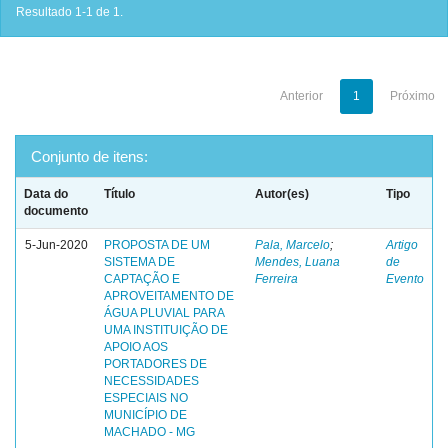
Resultado 1-1 de 1.
Anterior
1
Próximo
Conjunto de itens:
Data do
Título
Autor(es)
Tipo
documento
5-Jun-2020
PROPOSTA DE UM
Pala, Marcelo
;
Artigo
SISTEMA DE
Mendes, Luana
de
CAPTAÇÃO E
Ferreira
Evento
APROVEITAMENTO DE
ÁGUA PLUVIAL PARA
UMA INSTITUIÇÃO DE
APOIO AOS
PORTADORES DE
NECESSIDADES
ESPECIAIS NO
MUNICÍPIO DE
MACHADO - MG