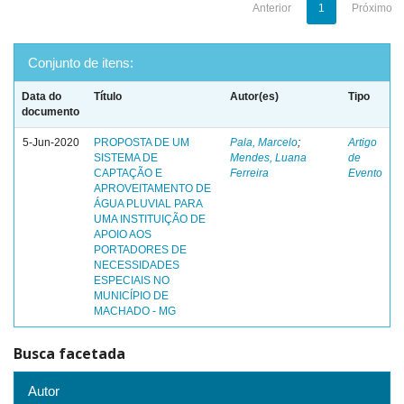
Anterior
1
Próximo
Conjunto de itens:
Data do
Título
Autor(es)
Tipo
documento
5-Jun-2020
PROPOSTA DE UM
Pala, Marcelo
;
Artigo
SISTEMA DE
Mendes, Luana
de
CAPTAÇÃO E
Ferreira
Evento
APROVEITAMENTO DE
ÁGUA PLUVIAL PARA
UMA INSTITUIÇÃO DE
APOIO AOS
PORTADORES DE
NECESSIDADES
ESPECIAIS NO
MUNICÍPIO DE
MACHADO - MG
Busca facetada
Autor