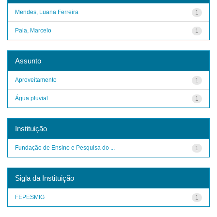
Mendes, Luana Ferreira
1
Pala, Marcelo
1
Assunto
Aproveitamento
1
Água pluvial
1
Instituição
Fundação de Ensino e Pesquisa do ...
1
Sigla da Instituição
FEPESMIG
1