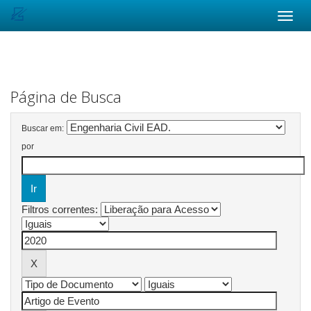
Skip
navigation
Página de Busca
Buscar em:
por
Filtros correntes: