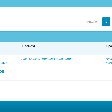
Anterior
1
Autor(es)
Tip
 E
Pala, Marcelo
;
Mendes, Luana Ferreira
Arti
A UMA
Eve
 DE
 DE