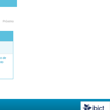
Próximo
o
go de
nto