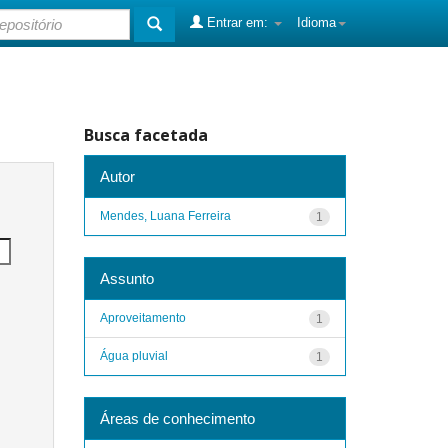
Entrar em:
Idioma
Busca facetada
Autor
Mendes, Luana Ferreira
1
Assunto
Aproveitamento
1
Água pluvial
1
Áreas de conhecimento