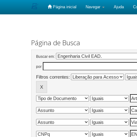
Página inicial
Navegar
Ajuda
C
Skip
navigation
Página de Busca
Buscar em:
por
Filtros correntes: