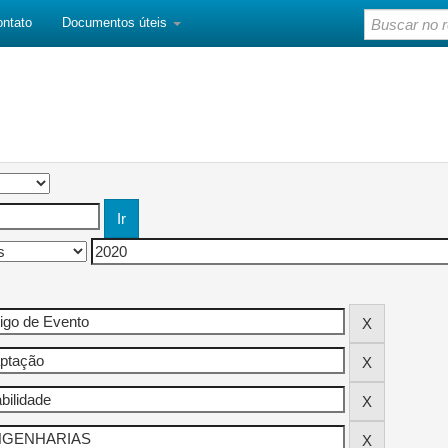
ontato
Documentos úteis