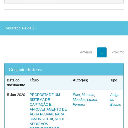
Resultado 1-1 de 1.
Anterior
1
Próximo
Conjunto de itens:
Data do
Título
Autor(es)
Tipo
documento
5-Jun-2020
PROPOSTA DE UM
Pala, Marcelo
;
Artigo
SISTEMA DE
Mendes, Luana
de
CAPTAÇÃO E
Ferreira
Evento
APROVEITAMENTO DE
ÁGUA PLUVIAL PARA
UMA INSTITUIÇÃO DE
APOIO AOS