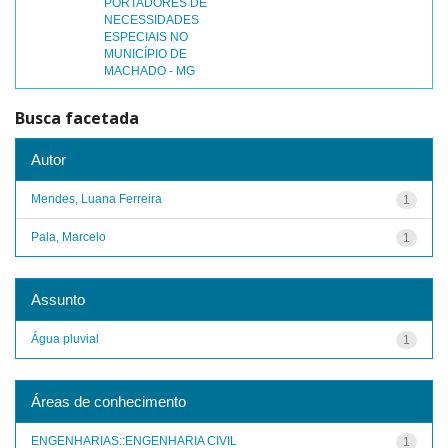
PORTADORES DE
NECESSIDADES
ESPECIAIS NO
MUNICÍPIO DE
MACHADO - MG
Busca facetada
Autor
Mendes, Luana Ferreira
1
Pala, Marcelo
1
Assunto
Água pluvial
1
Áreas de conhecimento
ENGENHARIAS::ENGENHARIA CIVIL
1