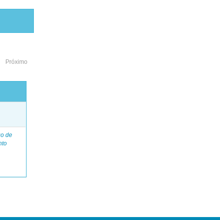
Próximo
o
go de
nto