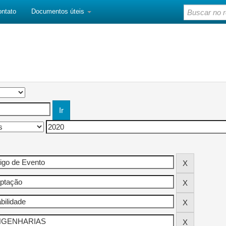
ontato
Documentos úteis