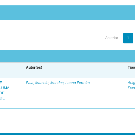
Anterior
1
Autor(es)
Tip
 E
Pala, Marcelo
;
Mendes, Luana Ferreira
Arti
A UMA
Eve
 DE
 DE