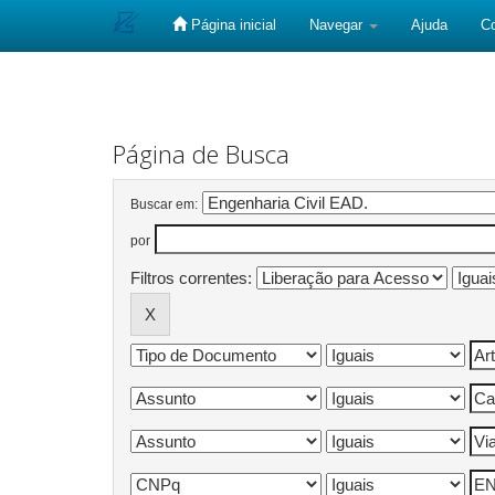
Página inicial
Navegar
Ajuda
C
Skip
navigation
Página de Busca
Buscar em:
por
Filtros correntes: