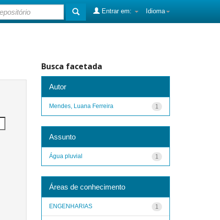
Entrar em:
Idioma
Busca facetada
Autor
Mendes, Luana Ferreira
1
Assunto
Água pluvial
1
Áreas de conhecimento
ENGENHARIAS
1