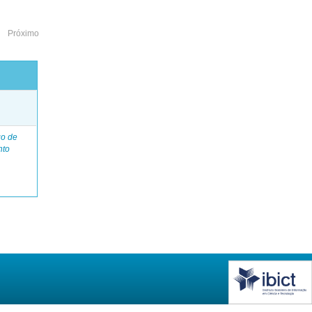
Próximo
o
go de
nto