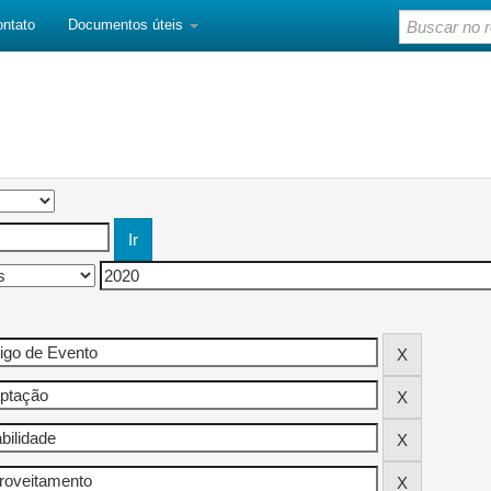
ontato
Documentos úteis