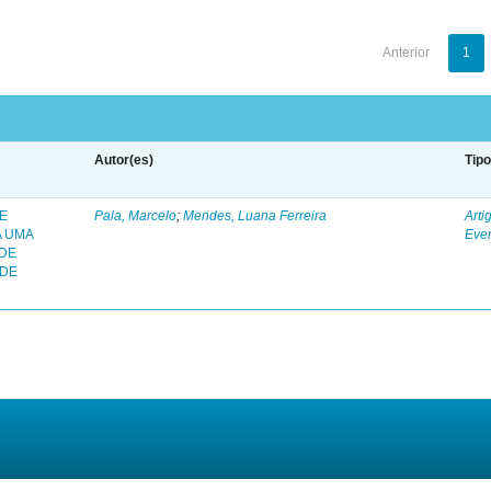
Anterior
1
Autor(es)
Tip
 E
Pala, Marcelo
;
Mendes, Luana Ferreira
Arti
A UMA
Eve
 DE
 DE