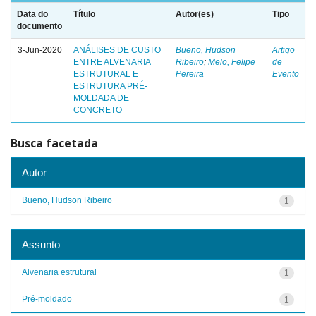
Data do
Título
Autor(es)
Tipo
documento
3-Jun-2020
ANÁLISES DE CUSTO
Bueno, Hudson
Artigo
ENTRE ALVENARIA
Ribeiro
;
Melo, Felipe
de
ESTRUTURAL E
Pereira
Evento
ESTRUTURA PRÉ-
MOLDADA DE
CONCRETO
Busca facetada
Autor
Bueno, Hudson Ribeiro
1
Assunto
Alvenaria estrutural
1
Pré-moldado
1