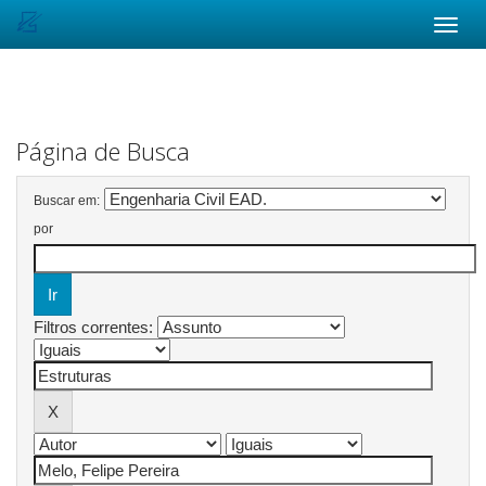
Skip
navigation
Página de Busca
Buscar em:
por
Filtros correntes: