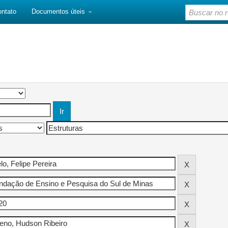
ontato
Documentos úteis