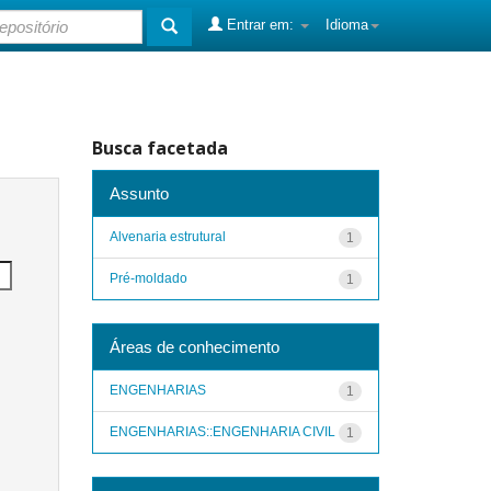
Entrar em:
Idioma
Busca facetada
Assunto
Alvenaria estrutural
1
Pré-moldado
1
Áreas de conhecimento
ENGENHARIAS
1
ENGENHARIAS::ENGENHARIA CIVIL
1