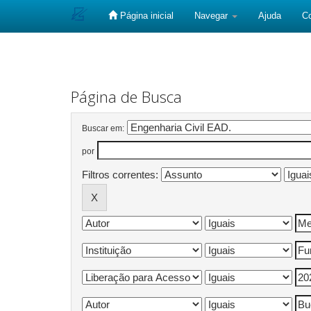
Página inicial
Navegar
Ajuda
C
Skip
navigation
Página de Busca
Buscar em:
por
Filtros correntes: