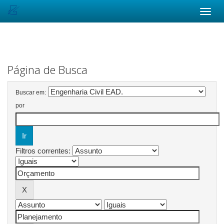
Skip
navigation
Página de Busca
Buscar em:
por
Filtros correntes: