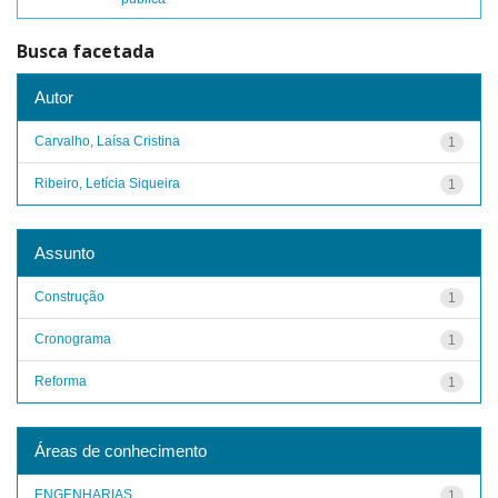
Busca facetada
Autor
Carvalho, Laísa Cristina
1
Ribeiro, Letícia Siqueira
1
Assunto
Construção
1
Cronograma
1
Reforma
1
Áreas de conhecimento
ENGENHARIAS
1