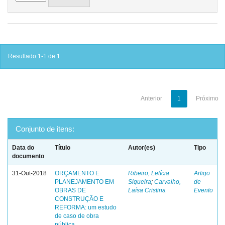
Resultado 1-1 de 1.
Anterior
1
Próximo
Conjunto de itens:
Data do
Título
Autor(es)
Tipo
documento
31-Out-2018
ORÇAMENTO E
Ribeiro, Letícia
Artigo
PLANEJAMENTO EM
Siqueira
;
Carvalho,
de
OBRAS DE
Laísa Cristina
Evento
CONSTRUÇÃO E
REFORMA: um estudo
de caso de obra
pública